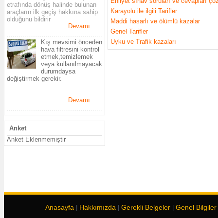
Ehliyet sınav soruları ve cevapları çö
etrafında dönüş halinde bulunan
Karayolu ile ilgili Tarifler
araçların ilk geçiş hakkına sahip
olduğunu bildirir
Maddi hasarlı ve ölümlü kazalar
Devamı
Genel Tarifler
.................................................
Uyku ve Trafik kazaları
Kış mevsimi önceden
hava filtresini kontrol
etmek,temizlemek
veya kullanılmayacak
durumdaysa
değiştirmek gerekir.
Devamı
.................................................
Anket
Anket Eklenmemiştir
Anasayfa
Hakkımızda
Gerekli Belgeler
Genel Bilgiler
|
|
|