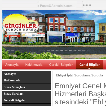
Anasayfa
Hakkımızda
Gerekli Belgeler
Genel Bilgiler
Anasayfa
Ehliyet İptal Sorgulama Sorgula
Hakkımızda
Emniyet Genel M
Sınav Sonuçları
Hizmetleri Başka
Sınav Soruları
sitesindeki "Ehl
Gerekli Belgeler