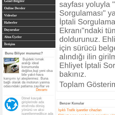
Genel Bilgiler
sayfası yoluyla "
Online Dersler
Sorgulaması" yap
Videolar
İptali Sorgulamas
Haberler
Ekranı"ndaki tüm
Duyurular
Altın Üyeler
doldurunuz. Ehli
İletişim
için sürücü belg
Bunu Biliyor musunuz?
alındığı ilin gir
Bujideki tırnak
aralığı ideal
Ehliyet İptali S
konumunda
değilse,buji yeni olsa
bakınız.
bile yakıt-hava
karışımı iyi ateşlenmez. Buna
Toplam Gösteri
bağlı olarak da motorun yanma
odasındaki patlama zayıflar ve
Devamı
motorun gücü azalır.Araçtaki
yakıtın çoğu yanmadan egzosdan
.................................................
çıkar ve yakıt sarfiyatı artar.
Dönel kavşak
girişlerinde ada
Benzer Konular
etrafında dönüş
yönünü ve aksi
Işıklı Trafik işaretler cihazları
işaretlenmedikçe ada