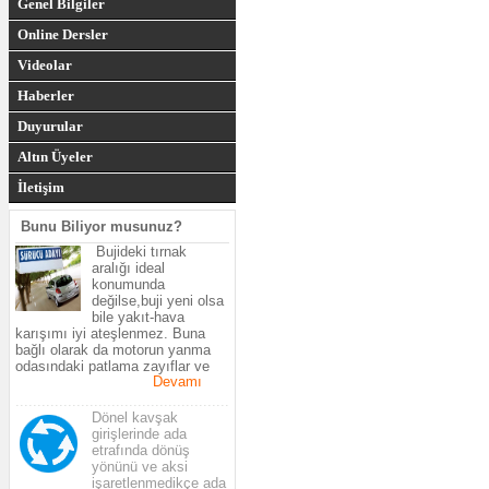
Genel Bilgiler
Online Dersler
Videolar
Haberler
Duyurular
Altın Üyeler
İletişim
Bunu Biliyor musunuz?
Bujideki tırnak
aralığı ideal
konumunda
değilse,buji yeni olsa
bile yakıt-hava
karışımı iyi ateşlenmez. Buna
bağlı olarak da motorun yanma
odasındaki patlama zayıflar ve
Devamı
motorun gücü azalır.Araçtaki
yakıtın çoğu yanmadan egzosdan
.................................................
çıkar ve yakıt sarfiyatı artar.
Dönel kavşak
girişlerinde ada
etrafında dönüş
yönünü ve aksi
işaretlenmedikçe ada