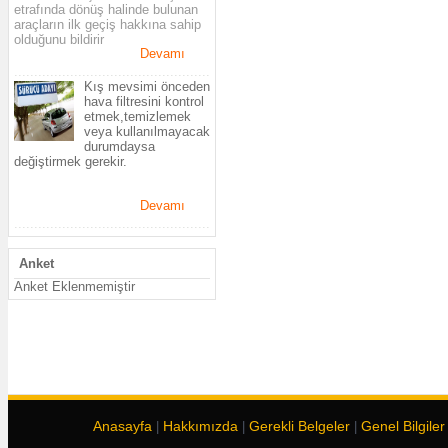
etrafında dönüş halinde bulunan
araçların ilk geçiş hakkına sahip
olduğunu bildirir
Devamı
.................................................
Kış mevsimi önceden
hava filtresini kontrol
etmek,temizlemek
veya kullanılmayacak
durumdaysa
değiştirmek gerekir.
Devamı
.................................................
Anket
Anket Eklenmemiştir
Anasayfa
Hakkımızda
Gerekli Belgeler
Genel Bilgiler
|
|
|