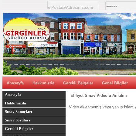
Anasayfa
Hakkımızda
Gerekli Belgeler
Genel Bilgiler
Anasayfa
Ehliyet Sınav Videolu Anlatım
Hakkımızda
Video eklenmemiş veya yanlış işlem y
Sınav Sonuçları
Sınav Soruları
Gerekli Belgeler