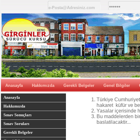
Anasayfa
Hakkımızda
Gerekli Belgeler
Genel Bilgiler
Anasayfa
Türkiye Cumhuriyeti
hakaret küfür ve be
Hakkımızda
Yasalar içerisinde h
Sınav Sonuçları
Bu maddelerden biri
baslatilacaktir...
Sınav Soruları
Gerekli Belgeler