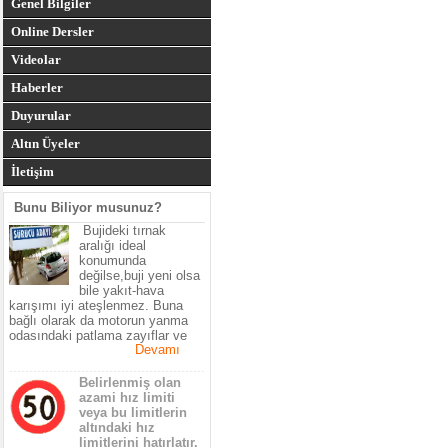
Genel Bilgiler
Online Dersler
Videolar
Haberler
Duyurular
Altın Üyeler
İletişim
Bunu Biliyor musunuz?
Bujideki tırnak
aralığı ideal
konumunda
değilse,buji yeni olsa
bile yakıt-hava
karışımı iyi ateşlenmez. Buna
bağlı olarak da motorun yanma
odasındaki patlama zayıflar ve
Devamı
motorun gücü azalır.Araçtaki
yakıtın çoğu yanmadan egzosdan
.................................................
çıkar ve yakıt sarfiyatı artar.
Belirlenmiş olan
azami hız limiti
veya bu limitlerin
altındaki hız
limitlerini hatırlatır.