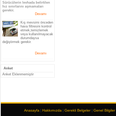
Sürücülerin levhada belirtilen
hız sınırlarını aşmamaları
gerekir.
Devamı
.................................................
Kış mevsimi önceden
hava filtresini kontrol
etmek,temizlemek
veya kullanılmayacak
durumdaysa
değiştirmek gerekir.
Devamı
.................................................
Anket
Anket Eklenmemiştir
Anasayfa
Hakkımızda
Gerekli Belgeler
Genel Bilgiler
|
|
|