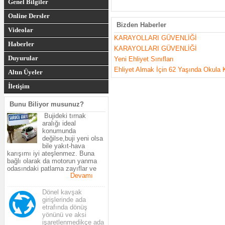
Genel Bilgiler
Online Dersler
Bizden Haberler
Videolar
KARAYOLLARI GÜVENLİĞİ
Haberler
KARAYOLLARI GÜVENLİĞİ
Duyurular
Yeni Ehliyet Sınıfları
Ehliyet Almak İçin 62 Yaşında Okula 
Altın Üyeler
İletişim
Bunu Biliyor musunuz?
Bujideki tırnak
aralığı ideal
konumunda
değilse,buji yeni olsa
bile yakıt-hava
karışımı iyi ateşlenmez. Buna
bağlı olarak da motorun yanma
odasındaki patlama zayıflar ve
Devamı
motorun gücü azalır.Araçtaki
yakıtın çoğu yanmadan egzosdan
.................................................
çıkar ve yakıt sarfiyatı artar.
Dönel kavşak
girişlerinde ada
etrafında dönüş
yönünü ve aksi
işaretlenmedikçe ada