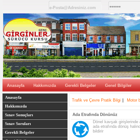
Anasayfa
Hakkımızda
Gerekli Belgeler
Genel Bilgiler
Anasayfa
Trafik ve Çevre Pratik Bilgi
||
Motor b
Hakkımızda
Ada Etrafında Dönünüz
Sınav Sonuçları
Dönel kavşak girişlerinde
Sınav Soruları
ada etrafında dönüş halin
bildirir
Gerekli Belgeler