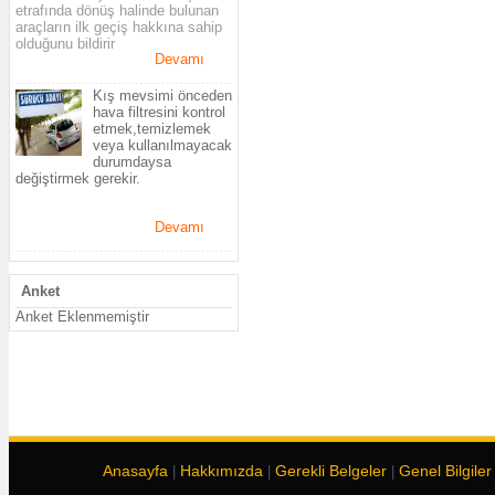
etrafında dönüş halinde bulunan
araçların ilk geçiş hakkına sahip
olduğunu bildirir
Devamı
.................................................
Kış mevsimi önceden
hava filtresini kontrol
etmek,temizlemek
veya kullanılmayacak
durumdaysa
değiştirmek gerekir.
Devamı
.................................................
Anket
Anket Eklenmemiştir
Anasayfa
Hakkımızda
Gerekli Belgeler
Genel Bilgiler
|
|
|